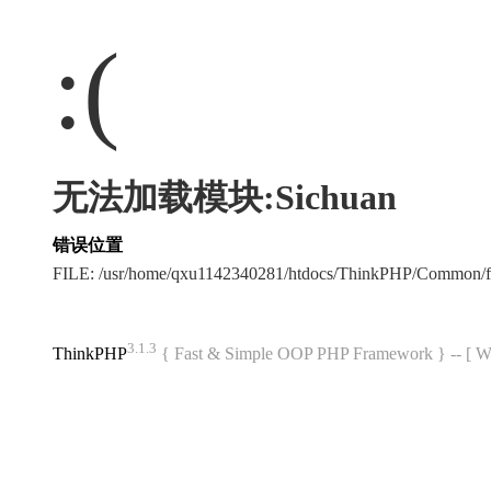
:(
无法加载模块:Sichuan
错误位置
FILE: /usr/home/qxu1142340281/htdocs/ThinkPHP/Common/
3.1.3
ThinkPHP
{ Fast & Simple OOP PHP Framework } -- 