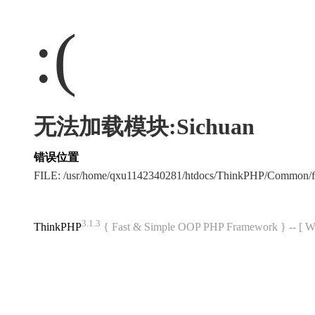
:(
无法加载模块:Sichuan
错误位置
FILE: /usr/home/qxu1142340281/htdocs/ThinkPHP/Common/
3.1.3
ThinkPHP
{ Fast & Simple OOP PHP Framework } -- 