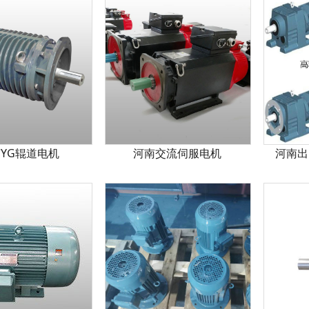
YG辊道电机
河南交流伺服电机
河南出