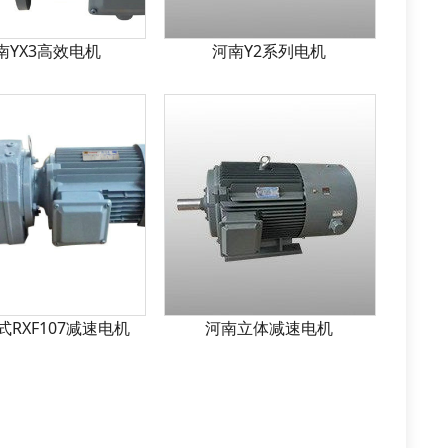
南YX3高效电机
河南Y2系列电机
RXF107减速电机
河南立体减速电机