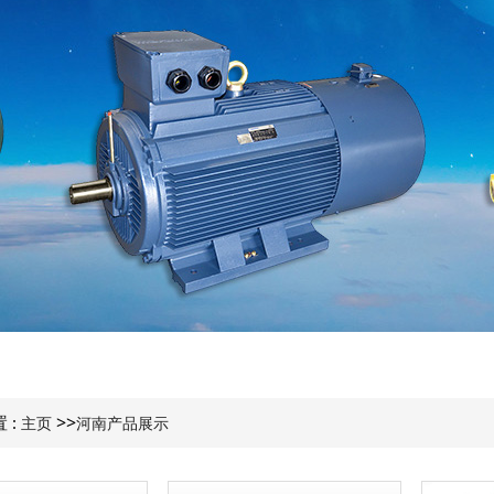
>>
 :
主页
河南产品展示