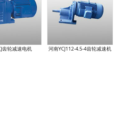
CJ齿轮减速电机
河南YCJ112-4.5-4齿轮减速机