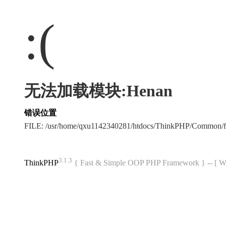
:(
无法加载模块:Henan
错误位置
FILE: /usr/home/qxu1142340281/htdocs/ThinkPHP/Common/
3.1.3
ThinkPHP
{ Fast & Simple OOP PHP Framework } -- 