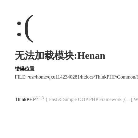
:(
无法加载模块:Henan
错误位置
FILE: /usr/home/qxu1142340281/htdocs/ThinkPHP/Common/
3.1.3
ThinkPHP
{ Fast & Simple OOP PHP Framework } -- 