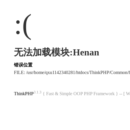
:(
无法加载模块:Henan
错误位置
FILE: /usr/home/qxu1142340281/htdocs/ThinkPHP/Common/
3.1.3
ThinkPHP
{ Fast & Simple OOP PHP Framework } -- 