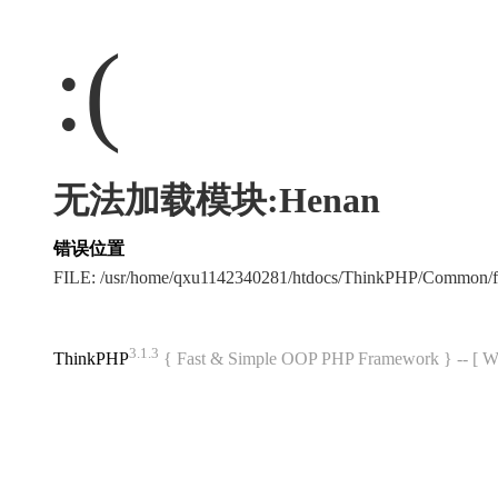
:(
无法加载模块:Henan
错误位置
FILE: /usr/home/qxu1142340281/htdocs/ThinkPHP/Common/
3.1.3
ThinkPHP
{ Fast & Simple OOP PHP Framework } -- 