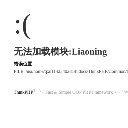
:(
无法加载模块:Liaoning
错误位置
FILE: /usr/home/qxu1142340281/htdocs/ThinkPHP/Common/
3.1.3
ThinkPHP
{ Fast & Simple OOP PHP Framework } -- 