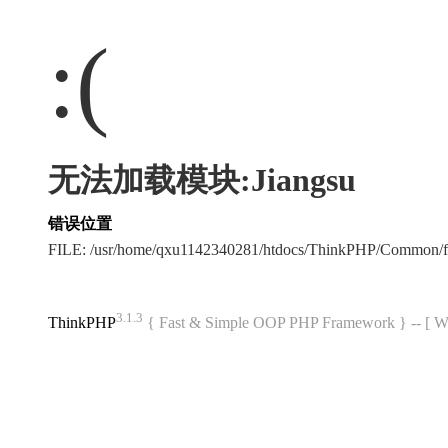
:(
无法加载模块:Jiangsu
错误位置
FILE: /usr/home/qxu1142340281/htdocs/ThinkPHP/Common/
3.1.3
ThinkPHP
{ Fast & Simple OOP PHP Framework } -- 