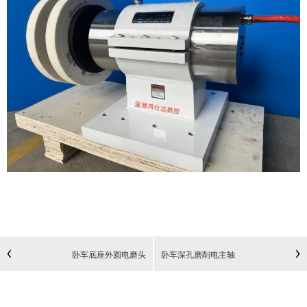
卧车底座外圆电磨头
卧车深孔磨削电主轴